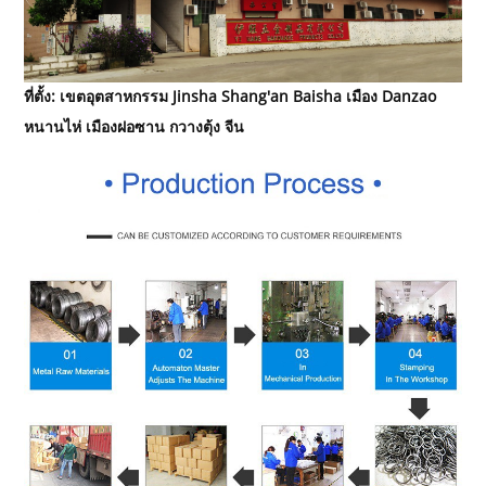
ที่ตั้ง: เขตอุตสาหกรรม Jinsha Shang'an Baisha เมือง Danzao
หนานไห่ เมืองฝอซาน กวางตุ้ง จีน