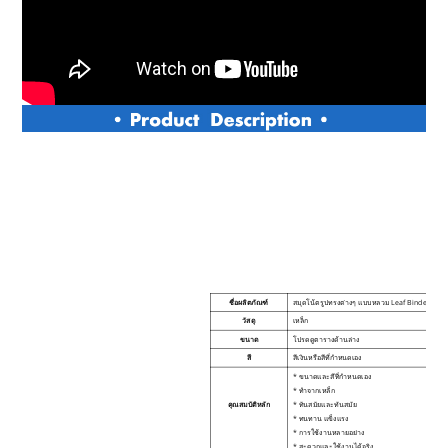
ชื่อผลิตภัณฑ์
สมุดโน้ตรูปทรงต่างๆ แบบหลวม Leaf Binder Book
วัสดุ
เหล็ก
ขนาด
โปรดดูตารางด้านล่าง
สี
สีเงินหรือสีที่กำหนดเอง
* ขนาดและสีที่กำหนดเอง
* ทำจากเหล็ก
คุณสมบัติหลัก
* ทันสมัยและทันสมัย
* ทนทาน แข็งแรง
* การใช้งานหลายอย่าง
* สะดวกและใช้งานได้จริง