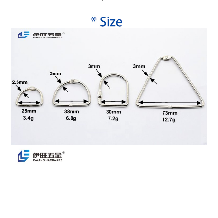
* ง่ายต่อการใช้
ขั้นต่ำ
500 ชิ้น
การใช้งาน
Binder Rings เหมาะสำหรับใบหลวม, การยื่นบันทึก, พว
ภาพถ่าย, หนังสือ, หนังสือตัวอย่าง, สมุดเรื่องที่สนใ
สไตล์
แฟชั่นและความทันสมัย
เวลาจัดส่ง
5-7 วัน
การบรรจุ
แพ็คตามความต้องการของลูกค้า
การชำระเงิน
T/T, Western Union, Paypal, บัตรเครดิตและอื่นๆ
วิธีการจัดส่ง
DHL/UPS/Fedex/TNT และอื่นๆ