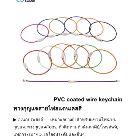
พวงกุญแจสายไฟสแตนเลสสี
▶ อเนกประสงค์ --- เหมาะอย่างยิ่งสำหรับแขวนไฟฉาย,
กุญแจ, พวงกุญแจ/fobs, ตัวติดตามตัวค้นหาคีย์/โทรศัพท์,
แท็กกระเป๋า/ID, เครื่องประดับและอื่นๆ