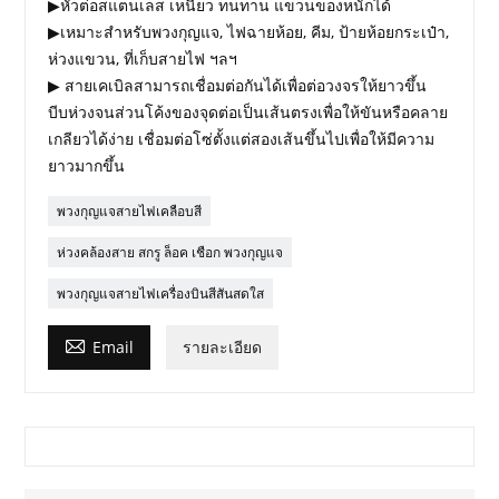
▶หัวต่อสแตนเลส เหนียว ทนทาน แขวนของหนักได้
▶เหมาะสำหรับพวงกุญแจ, ไฟฉายห้อย, คีม, ป้ายห้อยกระเป๋า,
ห่วงแขวน, ที่เก็บสายไฟ ฯลฯ
▶ สายเคเบิลสามารถเชื่อมต่อกันได้เพื่อต่อวงจรให้ยาวขึ้น
บีบห่วงจนส่วนโค้งของจุดต่อเป็นเส้นตรงเพื่อให้ขันหรือคลาย
เกลียวได้ง่าย เชื่อมต่อโซ่ตั้งแต่สองเส้นขึ้นไปเพื่อให้มีความ
ยาวมากขึ้น
พวงกุญแจสายไฟเคลือบสี
ห่วงคล้องสาย สกรู ล็อค เชือก พวงกุญแจ
พวงกุญแจสายไฟเครื่องบินสีสันสดใส

Email
รายละเอียด