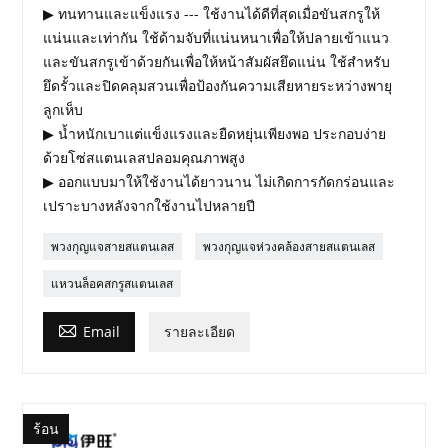
▶ ทนทานและแข็งแรง --- ใช้งานได้ดีที่สุดเมื่อขันสกรูให้
แน่นและเท่ากัน ใช้ด้ามจับที่แน่นหนาเพื่อให้ปลายเข้าแนว
และขันสกรูเข้าด้วยกันเพื่อให้หน้าสัมผัสยึดแน่น ใช้สำหรับ
ยึดรั้วและปิดคลุมสวนเพื่อป้องกันความเสียหายระหว่างพายุ
ลูกเห็บ
▶ น้ำหนักเบาแต่แข็งแรงและยืดหยุ่นเพียงพอ ประกอบง่าย
ด้วยโซ่สแตนเลสปลอมคุณภาพสูง
▶ ออกแบบมาให้ใช้งานได้ยาวนาน ไม่เกิดการกัดกร่อนและ
เปราะบางหลังจากใช้งานไปหลายปี
พวงกุญแจสายสแตนเลส
พวงกุญแจห่วงคล้องสายสแตนเลส
แหวนล็อคสกรูสแตนเลส

Email
รายละเอียด
ร้อน