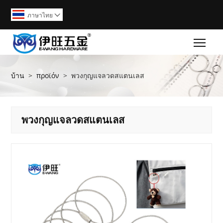
ภาษาไทย

Togg
บ้าน
>
προϊόν
>
พวงกุญแจลวดสแตนเลส
พวงกุญแจลวดสแตนเลส