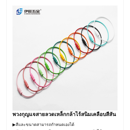
พวงกุญแจสายลวดเหล็กกล้าไร้สนิมเคลือบสีสัน
▶สีและขนาดสามารถกำหนดเองได้