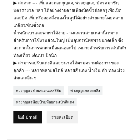
▶ สะดวก --- เพิ่มและถอดกุญแจ, พวงกุญแจ, บัตรสมาชิก,
บัตรรางวัล ฯลฯ ได้อย่างง่ายดายเพียงบิดขั้วต่อสกรูเพื่อเปิด
และปิด เพิ่มหรือถอดสิ่งของในลูปได้อย่างง่ายดายโดยคลาย
เกลียว/ขันขั้วต่อ
น้ำหนักเบาและพกพาได้ง่าย - วงแหวนสายเหล่านี้เหมาะ
สำหรับการใช้งานส่วนใหญ่ เป็นอุปกรณ์พกพาขนาดเล็ก ซึ่ง
สะดวกในการพกพาเมื่อคุณออกไป เหมาะสำหรับการเล่นกีฬา
ท่องเที่ยว เดินป่า ปิกนิก
▶ สามารถปรับแต่งสีและขนาดได้ตามความต้องการของ
ลูกค้า --- หลากหลายสไตล์ หลายสี แดง น้ำเงิน ดำ ทอง ม่วง
ส้มและอื่น ๆ
พวงกุญแจสายสแตนเลสสีส้ม
พวงกุญแจลวดสลิง
พวงกุญแจห้อยป้ายห้อยกระเป๋าสีแดง

Email
รายละเอียด