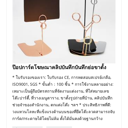
ป๊อปการ์ดโฆษณาคลิปบันทึกบันทึกย่อขาตั้ง
* ใบรับรองของเรา: ใบรับรอง CE, การทดสอบสเปรย์เกลือ,
ISO9001, SGS * ขั้นต่ำ：100 ชิ้น * การใช้งานหลายอย่าง:
เหมาะเป็นผู้ถือบัตรสถานที่จัดงานแต่งงาน, ที่ใส่หมายเลข
โต๊ะปาร์ตี้, ที่วางเมนูตาราง, ขาตั้งรูปถ่ายที่บ้าน, คลิปบันทึก
ช่วยจำของสำนักงาน, ตกแต่งโต๊ะ ฯลฯ * ประสิทธิภาพที่ดี:
วงแหวนโลหะที่แข็งแรงด้านบนของที่ยึดโต๊ะลวดสามารถจับ
การ์ด/กระดาษได้โดยไม่ล้ม ตั้งได้มั่นคงด้วยฐานกว้าง