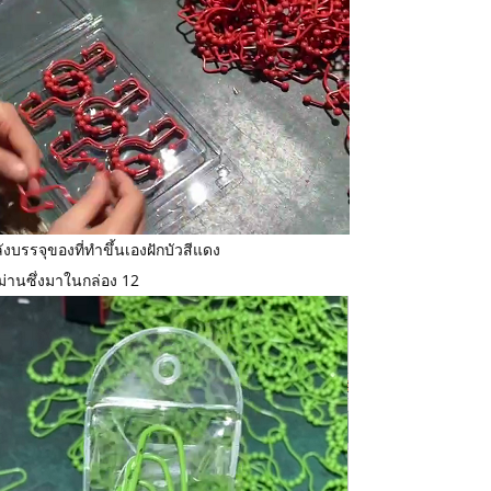
งบรรจุของที่ทำขึ้นเอง
ฝักบัวสีแดง
ม่าน
ซึ่งมาในกล่อง 12