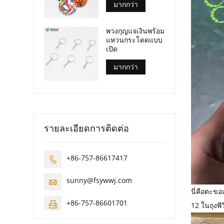
มากกว่า
พวงกุญแจเงินพร้อม
แหวนกระโดดแบบ
เปิด
มากกว่า
รายละเอียดการติดต่อ
+86-757-86617417

sunny@fsywwj.com

นี่คือตะขอ
+86-757-86601701

12 ในถุงพีว