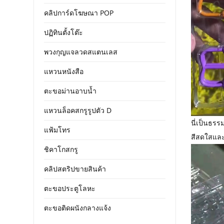
คลิปการ์ดโฆษณา POP
ปฏิทินตั้งโต๊ะ
พวงกุญแจลวดสแตนเลส
แหวนหนังสือ
ตะขอม่านอาบน้ำ
แหวนล็อคสกรูรูปตัว D
นี่เป็นธรร
แฟ้มโทร
สีสดใสแล
ชิคาโกสกรู
คลิปสตริปขายสินค้า
ตะขอประตูโลหะ
ตะขอติดผนังกลางแจ้ง