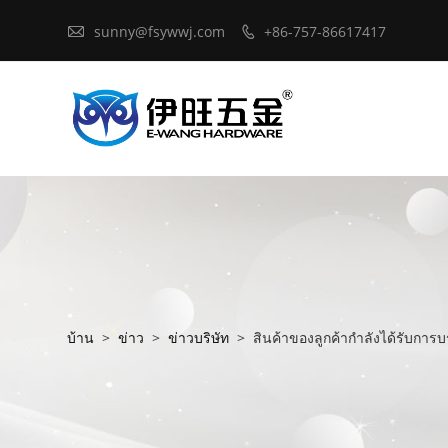

sunny@fsywwj.com
+86-757-86617417

บ้าน
>
ข่าว
>
ข่าวบริษัท
>
สินค้าของลูกค้ากำลังได้รับการ