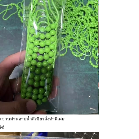
แขวนม่านอาบน้ำสีเขียวสั่งทำพิเศษ
ีซี