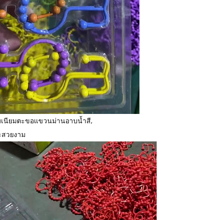
มเนียม
ตะขอแขวนม่านอาบน้ำสี,
ะสวยงาม