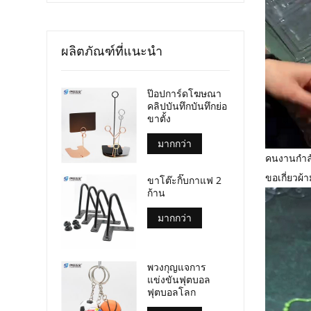
ผลิตภัณฑ์ที่แนะนำ
ป๊อปการ์ดโฆษณา
คลิปบันทึกบันทึกย่อ
ขาตั้ง
มากกว่า
คนงานกำลั
ขอเกี่ยวผ้า
ขาโต๊ะกิ๊บกาแฟ 2
ก้าน
มากกว่า
พวงกุญแจการ
แข่งขันฟุตบอล
ฟุตบอลโลก